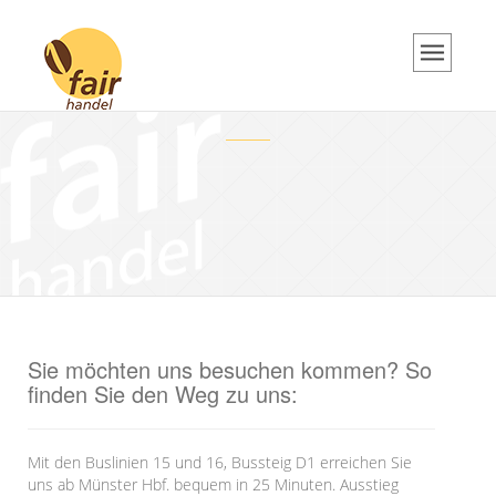
Über uns
Über uns
Unsere Philosophie
Team
Beratung
Münster Produkte
Aktuelles
Aktuelles
Sie möchten uns besuchen kommen? So
Aktuelle Termine
finden Sie den Weg zu uns:
Grundkurs Weltladen
downloads
Mit den Buslinien 15 und 16, Bussteig D1 erreichen Sie
uns ab Münster Hbf. bequem in 25 Minuten. Ausstieg
Newsletter