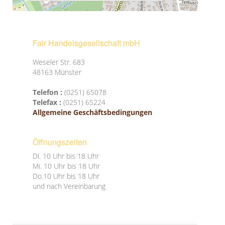
ANTL
FAIR Handelshaus Bayern eG
Fair Handelsgesellschaft mbH
interArt
Weseler Str. 683
Kunden
48163 Münster
Weltläden
Telefon :
(0251) 65078
Kontakt
Telefax :
(0251) 65224
Allgemeine Geschäftsbedingungen
Kontakt
Impressum
Öffnungszeiten
Datenschutzerklärung
Di. 10 Uhr bis 18 Uhr
Mi. 10 Uhr bis 18 Uhr
Sitemap
Do.10 Uhr bis 18 Uhr
und nach Vereinbarung
Preislisten