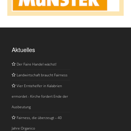
Aktuelles
Der Faire Handel wächst!
Landwirtschaft braucht Fairness
Vier Erntehelfer in Kalabrien
ermordet - Kirche fordert Ende der
Ausbeutung
Fairness, die überzeugt – 40
Jahre Organico