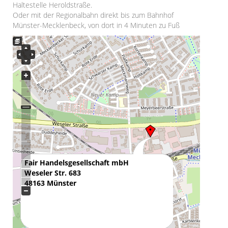
Haltestelle Heroldstraße.
Oder mit der Regionalbahn direkt bis zum Bahnhof
Fairer Handel
Münster-Mecklenbeck, von dort in 4 Minuten zu Fuß
Handelspartner
Handelspartner
GEPA
EL PUENTE
Fairkauf Handelskontor eG
WeltPartner eG
CONTIGO Fairtrade GmbH
Fair Handelsgesellschaft mbH
GLOBO Fair Trade Partner GmbH
Weseler Str. 683
Peter Riegel Weinimport GmbH
48163 Münster
F.A.I.R.E. Dresden
FairTradeCenter GmbH