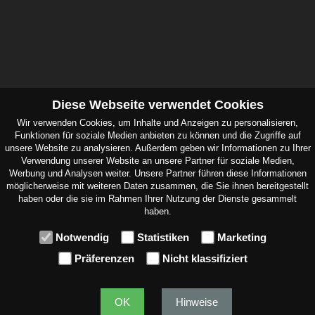
Diese Webseite verwendet Cookies
Wir verwenden Cookies, um Inhalte und Anzeigen zu personalisieren,
Anschrift
Funktionen für soziale Medien anbieten zu können und die Zugriffe auf
unsere Website zu analysieren. Außerdem geben wir Informationen zu Ihrer
Verwendung unserer Website an unsere Partner für soziale Medien,
FAIR Handelsgesellschaft mbH
Werbung und Analysen weiter. Unsere Partner führen diese Informationen
Weseler Str.683
möglicherweise mit weiteren Daten zusammen, die Sie ihnen bereitgestellt
48163 Münster
haben oder die sie im Rahmen Ihrer Nutzung der Dienste gesammelt
haben.
E-Mail info[ at ]fair-handel.de
Telefon +49 (0)251 65078
Notwendig
Statistiken
Marketing
Telefax +49 (0)251 65224
Präferenzen
Nicht klassifiziert
OK
Hinweise